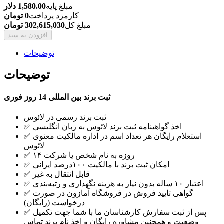
مبلغ پایه
1,580.00 دلار
کارمزد پرداخت
0 تومان
مبلغ کل
302,615,030 تومان
افزودن به سبد
توضیحات
توضیحات
ثبت برند بین المللی 14 روز فوری
ثبت برند رسمی در لائوس
✅ اخذ گواهینامه ثبت برند لائوس به زبان انگلیسی
✅ استعلام رایگان هر تعداد اسم در اداره مالکیت معنوی
لائوس
✅ ۱۴ روزه به نام شخص یا شرکت
✅ امکان ثبت برند با مالکیت ۱۰۰درصد ایرانی
✅ قابل انتقال به غیر
✅ اعتبار ۱۰ ساله بدون نیاز به هزینه نگهداری و رتبه‌بندی
✅ گواهی تایید فروش در فروشگاه آمازون در صورت
درخواست (رایگان)
✅ پس از ثبت سفارش کارشناسان ما با شما جهت تکمیل
وضعیت و همچنین مشاوره رایگان و اخذ نام برند تماس