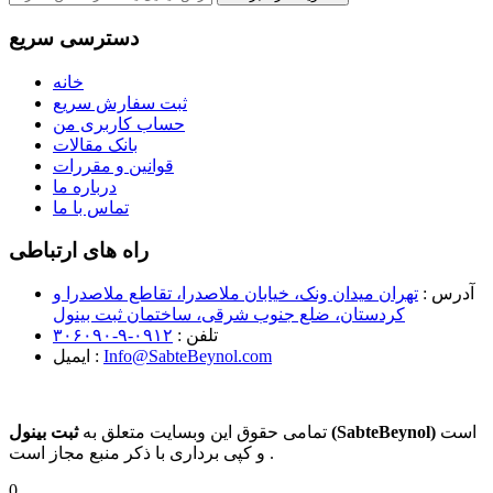
دسترسی سریع
خانه
ثبت سفارش سریع
حساب کاربری من
بانک مقالات
قوانین و مقررات
درباره ما
تماس با ما
راه های ارتباطی
آدرس :
تهران میدان ونک، خیابان ملاصدرا، تقاطع ملاصدرا و
کردستان، ضلع جنوب شرقی، ساختمان ثبت بینول
تلفن :
۰۹۱۲-۹-۳۰۶۰۹۰
Info@SabteBeynol.com
ایمیل :
است
ثبت بینول (SabteBeynol)
تمامی حقوق این وبسایت متعلق به
و کپی برداری با ذکر منبع مجاز است .
0